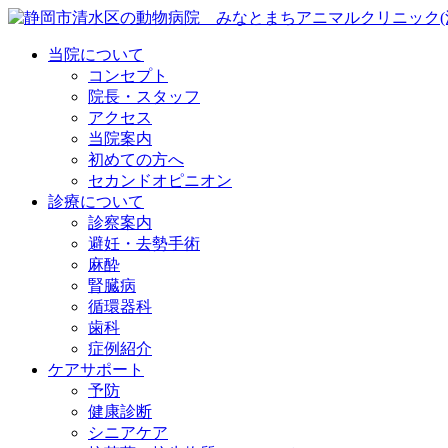
当院について
コンセプト
院長・スタッフ
アクセス
当院案内
初めての方へ
セカンドオピニオン
診療について
診察案内
避妊・去勢手術
麻酔
腎臓病
循環器科
歯科
症例紹介
ケアサポート
予防
健康診断
シニアケア