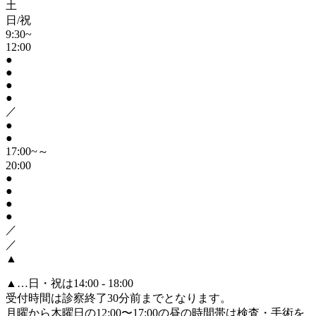
土
日/祝
9:30~
12:00
●
●
●
●
／
●
●
17:00~～
20:00
●
●
●
●
／
／
▲
▲
…日・祝は14:00 - 18:00
受付時間は診察終了30分前までとなります。
月曜から木曜日の12:00〜17:00の昼の時間帯は検査・手術を