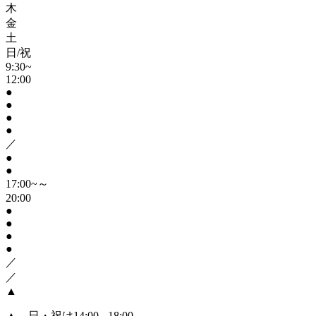
木
金
土
日/祝
9:30~
12:00
●
●
●
●
／
●
●
17:00~～
20:00
●
●
●
●
／
／
▲
▲
…日・祝は14:00 - 18:00