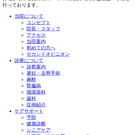
行っております。
当院について
コンセプト
院長・スタッフ
アクセス
当院案内
初めての方へ
セカンドオピニオン
診療について
診察案内
避妊・去勢手術
麻酔
腎臓病
循環器科
歯科
症例紹介
ケアサポート
予防
健康診断
シニアケア