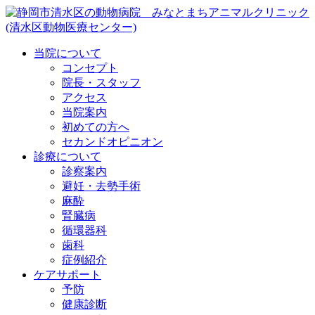
当院について
コンセプト
院長・スタッフ
アクセス
当院案内
初めての方へ
セカンドオピニオン
診療について
診察案内
避妊・去勢手術
麻酔
腎臓病
循環器科
歯科
症例紹介
ケアサポート
予防
健康診断