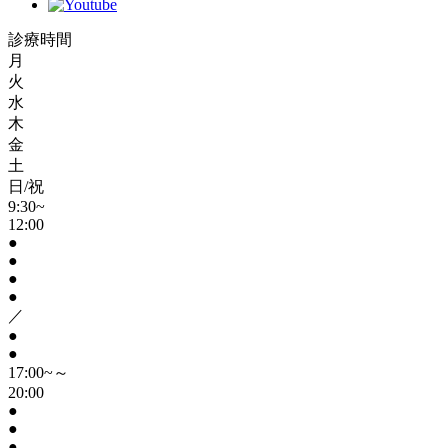
診療時間
月
火
水
木
金
土
日/祝
9:30~
12:00
●
●
●
●
／
●
●
17:00~～
20:00
●
●
●