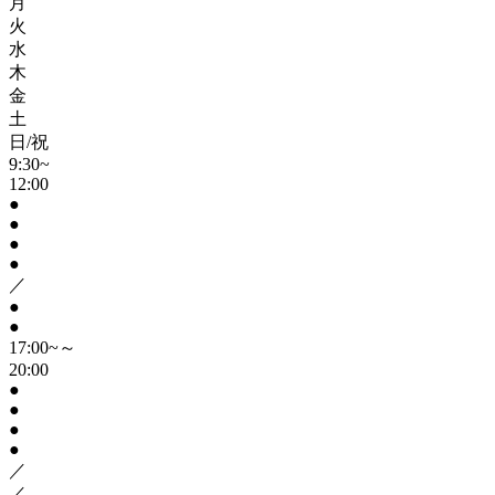
月
火
水
木
金
土
日/祝
9:30~
12:00
●
●
●
●
／
●
●
17:00~～
20:00
●
●
●
●
／
／