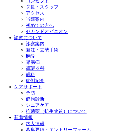
コンセプト
院長・スタッフ
アクセス
当院案内
初めての方へ
セカンドオピニオン
診察について
診察案内
避妊・去勢手術
麻酔
腎臓病
循環器科
歯科
症例紹介
ケアサポート
予防
健康診断
シニアケア
抗菌薬（抗生物質）について
新着情報
求人情報
募集要項・エントリーフォーム