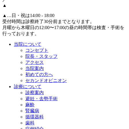
▲
▲
…日・祝は14:00 - 18:00
受付時間は診察終了30分前までとなります。
月曜から木曜日の12:00〜17:00の昼の時間帯は検査・手術を
行っております。
当院について
コンセプト
院長・スタッフ
アクセス
当院案内
初めての方へ
セカンドオピニオン
診療について
診察案内
避妊・去勢手術
麻酔
腎臓病
循環器科
歯科
症例紹介