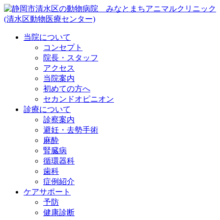
当院について
コンセプト
院長・スタッフ
アクセス
当院案内
初めての方へ
セカンドオピニオン
診療について
診察案内
避妊・去勢手術
麻酔
腎臓病
循環器科
歯科
症例紹介
ケアサポート
予防
健康診断