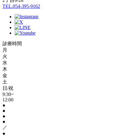
2丁目6-28
TEL.054-395-9162
診療時間
月
火
水
木
金
土
日/祝
9:30~
12:00
●
●
●
●
／
●