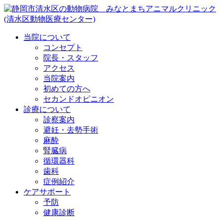
当院について
コンセプト
院長・スタッフ
アクセス
当院案内
初めての方へ
セカンドオピニオン
診療について
診察案内
避妊・去勢手術
麻酔
腎臓病
循環器科
歯科
症例紹介
ケアサポート
予防
健康診断