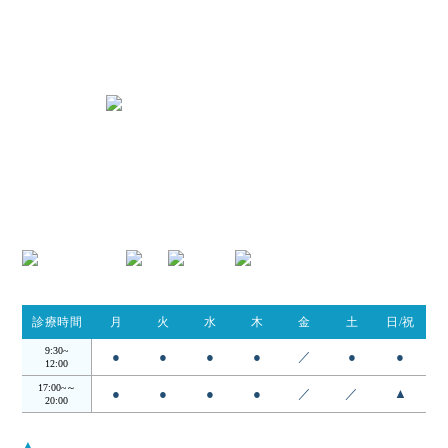
〒424-0842 静岡県静岡市清水区春日
2丁目6-28
TEL.054-395-9162
診療時間
月
火
水
木
金
土
日/祝
9:30~
●
●
●
●
／
●
●
12:00
17:00~～
●
●
●
●
／
／
▲
20:00
▲
…日・祝は14:00 - 18:00