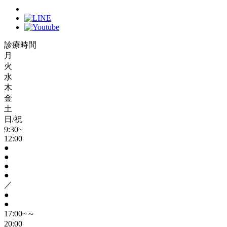
診療時間
月
火
水
木
金
土
日/祝
9:30~
12:00
●
●
●
●
／
●
●
17:00~～
20:00