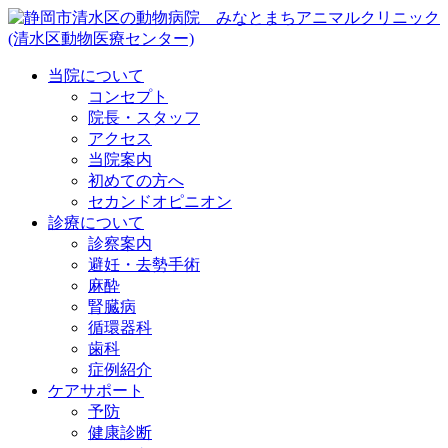
当院について
コンセプト
院長・スタッフ
アクセス
当院案内
初めての方へ
セカンドオピニオン
診療について
診察案内
避妊・去勢手術
麻酔
腎臓病
循環器科
歯科
症例紹介
ケアサポート
予防
健康診断