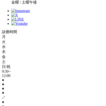
金曜 / 土曜午後
診療時間
月
火
水
木
金
土
日/祝
9:30~
12:00
●
●
●
●
／
●