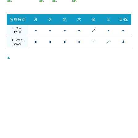
診療時間
月
火
水
木
金
土
日/祝
9:30~
●
●
●
●
／
●
●
12:00
17:00~～
●
●
●
●
／
／
▲
20:00
▲
…日・祝は14:00 - 18:00
受付時間は診察終了30分前までとなります。
月曜から木曜日の12:00〜17:00の昼の時間帯は検査・手術を行ってお
ります。
当院について
コンセプト
院長・スタッフ
アクセス
当院案内