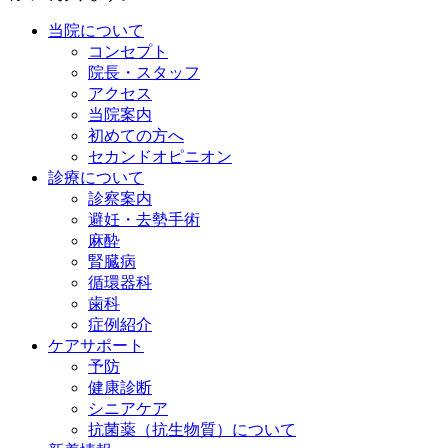
当院について
コンセプト
院長・スタッフ
アクセス
当院案内
初めての方へ
セカンドオピニオン
診療について
診察案内
避妊・去勢手術
麻酔
腎臓病
循環器科
歯科
症例紹介
ケアサポート
予防
健康診断
シニアケア
抗菌薬（抗生物質）について