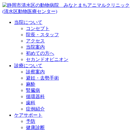
当院について
コンセプト
院長・スタッフ
アクセス
当院案内
初めての方へ
セカンドオピニオン
診療について
診察案内
避妊・去勢手術
麻酔
腎臓病
循環器科
歯科
症例紹介
ケアサポート
予防
健康診断