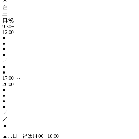
木
金
土
日/祝
9:30~
12:00
●
●
●
●
／
●
●
17:00~～
20:00
●
●
●
●
／
／
▲
▲
…日・祝は14:00 - 18:00