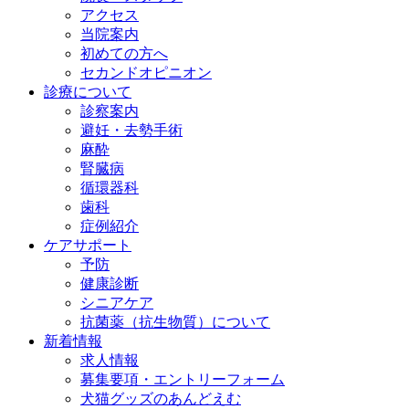
アクセス
当院案内
初めての方へ
セカンドオピニオン
診療について
診察案内
避妊・去勢手術
麻酔
腎臓病
循環器科
歯科
症例紹介
ケアサポート
予防
健康診断
シニアケア
抗菌薬（抗生物質）について
新着情報
求人情報
募集要項・エントリーフォーム
犬猫グッズのあんどえむ