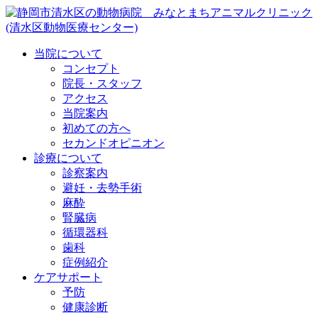
当院について
コンセプト
院長・スタッフ
アクセス
当院案内
初めての方へ
セカンドオピニオン
診療について
診察案内
避妊・去勢手術
麻酔
腎臓病
循環器科
歯科
症例紹介
ケアサポート
予防
健康診断