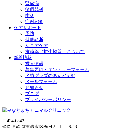
腎臓病
循環器科
歯科
症例紹介
ケアサポート
予防
健康診断
シニアケア
抗菌薬（抗生物質）について
新着情報
求人情報
募集要項・エントリーフォーム
犬猫グッズのあんどえむ
メールフォーム
お知らせ
ブログ
プライバシーポリシー
〒424-0842
静岡県静岡市清水区春日2丁目 6-28