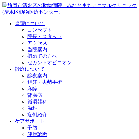
当院について
コンセプト
院長・スタッフ
アクセス
当院案内
初めての方へ
セカンドオピニオン
診療について
診察案内
避妊・去勢手術
麻酔
腎臓病
循環器科
歯科
症例紹介
ケアサポート
予防
健康診断