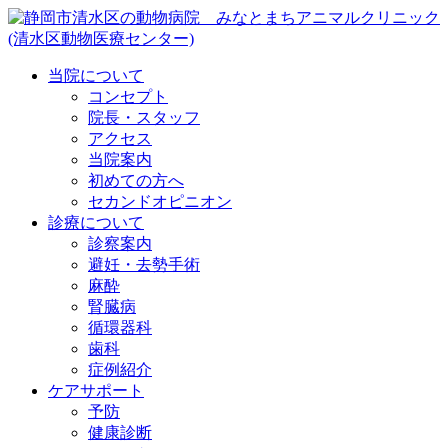
当院について
コンセプト
院長・スタッフ
アクセス
当院案内
初めての方へ
セカンドオピニオン
診療について
診察案内
避妊・去勢手術
麻酔
腎臓病
循環器科
歯科
症例紹介
ケアサポート
予防
健康診断