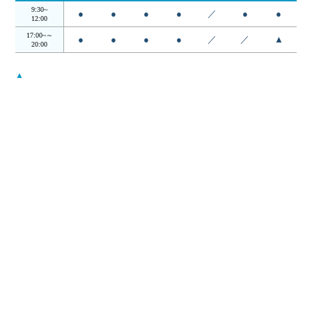
9:30~
●
●
●
●
／
●
●
12:00
17:00~～
●
●
●
●
／
／
▲
20:00
▲
…日・祝は14:00 - 18:00
受付時間は診察終了30分前までとなります。
月曜から木曜日の12:00〜17:00の昼の時間帯は検査・手術を行ってお
ります。
当院について
コンセプト
院長・スタッフ
アクセス
当院案内
初めての方へ
セカンドオピニオン
診療について