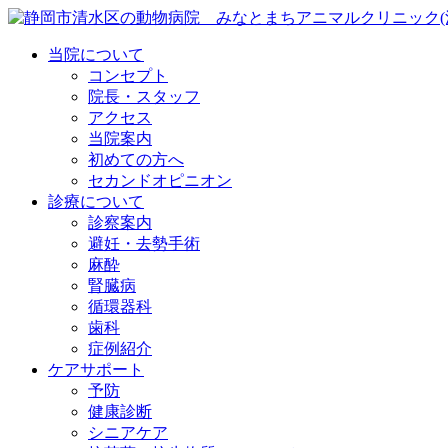
当院について
コンセプト
院長・スタッフ
アクセス
当院案内
初めての方へ
セカンドオピニオン
診療について
診察案内
避妊・去勢手術
麻酔
腎臓病
循環器科
歯科
症例紹介
ケアサポート
予防
健康診断
シニアケア