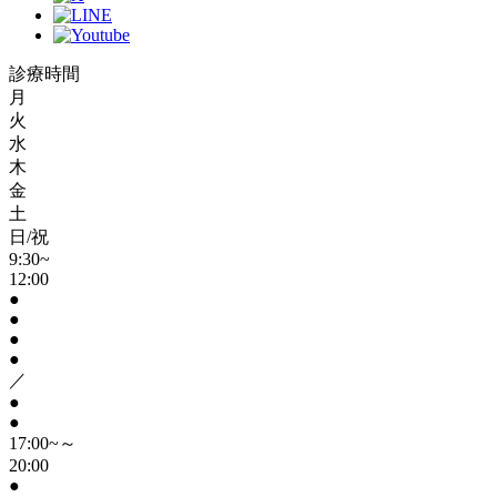
診療時間
月
火
水
木
金
土
日/祝
9:30~
12:00
●
●
●
●
／
●
●
17:00~～
20:00
●