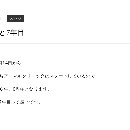
4
つぶやき
と7年目
3月14日から
ちアニマルクリニックはスタートしているので
６年、6周年となります。
7年目って感じです。