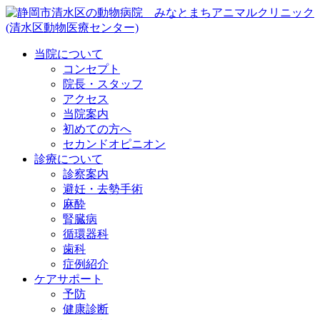
当院について
コンセプト
院長・スタッフ
アクセス
当院案内
初めての方へ
セカンドオピニオン
診療について
診察案内
避妊・去勢手術
麻酔
腎臓病
循環器科
歯科
症例紹介
ケアサポート
予防
健康診断