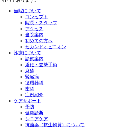
行っております。
当院について
コンセプト
院長・スタッフ
アクセス
当院案内
初めての方へ
セカンドオピニオン
診療について
診察案内
避妊・去勢手術
麻酔
腎臓病
循環器科
歯科
症例紹介
ケアサポート
予防
健康診断
シニアケア
抗菌薬（抗生物質）について