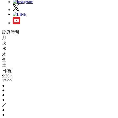
診療時間
月
火
水
木
金
土
日/祝
9:30~
12:00
●
●
●
●
／
●
●