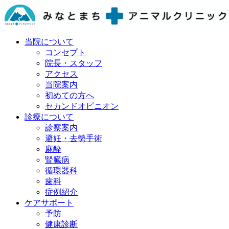
当院について
コンセプト
院長・スタッフ
アクセス
当院案内
初めての方へ
セカンドオピニオン
診療について
診察案内
避妊・去勢手術
麻酔
腎臓病
循環器科
歯科
症例紹介
ケアサポート
予防
健康診断