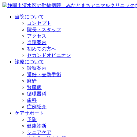
当院について
コンセプト
院長・スタッフ
アクセス
当院案内
初めての方へ
セカンドオピニオン
診療について
診察案内
避妊・去勢手術
麻酔
腎臓病
循環器科
歯科
症例紹介
ケアサポート
予防
健康診断
シニアケア