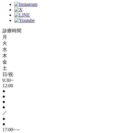
診療時間
月
火
水
木
金
土
日/祝
9:30~
12:00
●
●
●
●
／
●
●
17:00~～