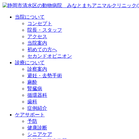
当院について
コンセプト
院長・スタッフ
アクセス
当院案内
初めての方へ
セカンドオピニオン
診療について
診察案内
避妊・去勢手術
麻酔
腎臓病
循環器科
歯科
症例紹介
ケアサポート
予防
健康診断
シニアケア