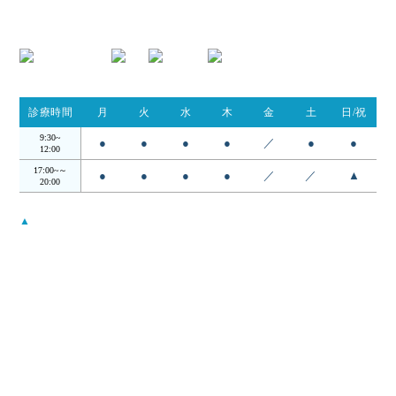
TEL.054-395-9162
診療時間
月
火
水
木
金
土
日/祝
9:30~
●
●
●
●
／
●
●
12:00
17:00~～
●
●
●
●
／
／
▲
20:00
▲
…日・祝は14:00 - 18:00
受付時間は診察終了30分前までとなります。
月曜から木曜日の12:00〜17:00の昼の時間帯は検査・手術を行ってお
ります。
当院について
コンセプト
院長・スタッフ