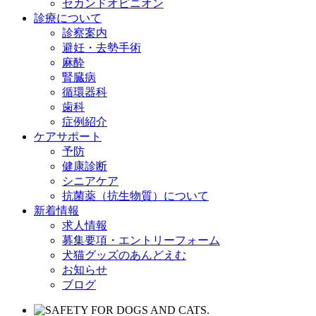
セカンドオピニオン
診療について
診察案内
避妊・去勢手術
麻酔
腎臓病
循環器科
歯科
症例紹介
ケアサポート
予防
健康診断
シニアケア
抗菌薬（抗生物質）について
新着情報
求人情報
募集要項・エントリーフォーム
犬猫グッズのあんどえむ
お知らせ
ブログ