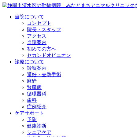
当院について
コンセプト
院長・スタッフ
アクセス
当院案内
初めての方へ
セカンドオピニオン
診療について
診察案内
避妊・去勢手術
麻酔
腎臓病
循環器科
歯科
症例紹介
ケアサポート
予防
健康診断
シニアケア