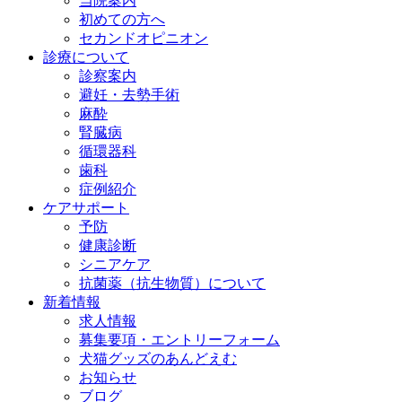
当院案内
初めての方へ
セカンドオピニオン
診療について
診察案内
避妊・去勢手術
麻酔
腎臓病
循環器科
歯科
症例紹介
ケアサポート
予防
健康診断
シニアケア
抗菌薬（抗生物質）について
新着情報
求人情報
募集要項・エントリーフォーム
犬猫グッズのあんどえむ
お知らせ
ブログ