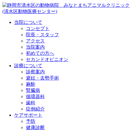
当院について
コンセプト
院長・スタッフ
アクセス
当院案内
初めての方へ
セカンドオピニオン
診療について
診察案内
避妊・去勢手術
麻酔
腎臓病
循環器科
歯科
症例紹介
ケアサポート
予防
健康診断