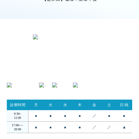
〒424-0842 静岡県静岡市清水区春日
2丁目6-28
TEL.054-395-9162
診療時間
月
火
水
木
金
土
日/祝
9:30~
●
●
●
●
／
●
●
12:00
17:00~～
●
●
●
●
／
／
▲
20:00