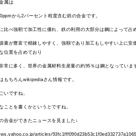
金属は
00ppmから2パーセント程度含む鉄の合金です。
に比べ強靭で加工性に優れ、鉄の利用の大部分は鋼によって占
源量が豊富で精錬しやすく、強靱であり加工もしやすい上に安
な位置を占めており
非常に多く、世界の金属材料生産量の約95％は鋼となっていま
もちろんwikipediaさん情報です。
ごいですね。
なことを書くかというとですね。
の合金ができたニュースを見ました↓
news.yahoo.co.jp/articles/93fc1fff090d23b53c1f0ed332737a106