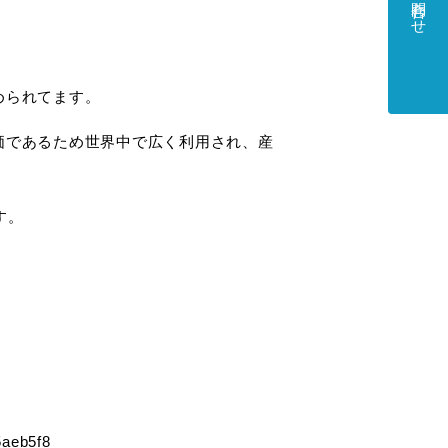
お問合わせ
められてます。
価であるため世界中で広く利用され、産
す。
5aeb5f8