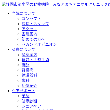
当院について
コンセプト
院長・スタッフ
アクセス
当院案内
初めての方へ
セカンドオピニオン
診療について
診察案内
避妊・去勢手術
麻酔
腎臓病
循環器科
歯科
症例紹介
ケアサポート
予防
健康診断
シニアケア