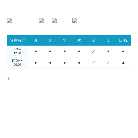
TEL.054-395-9162
診療時間
月
火
水
木
金
土
日/祝
9:30~
●
●
●
●
／
●
●
12:00
17:00~～
●
●
●
●
／
／
▲
20:00
▲
…日・祝は14:00 - 18:00
受付時間は診察終了30分前までとなります。
月曜から木曜日の12:00〜17:00の昼の時間帯は検査・手術を行ってお
ります。
当院について
コンセプト
院長・スタッフ