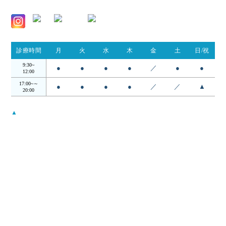
診療時間
月
火
水
木
金
土
日/祝
9:30~
●
●
●
●
／
●
●
12:00
17:00~～
●
●
●
●
／
／
▲
20:00
▲
…日・祝は14:00 - 18:00
受付時間は診察終了30分前までとなります。
月曜から木曜日の12:00〜17:00の昼の時間帯は検査・手術を行ってお
ります。
当院について
コンセプト
院長・スタッフ
アクセス