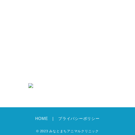
シニアケア
抗菌薬（抗生物質）について
新着情報
求人情報
募集要項・エントリーフォーム
犬猫グッズのあんどえむ
お知らせ
ブログ
HOME
プライバシーポリシー
© 2023 みなとまちアニマルクリニック