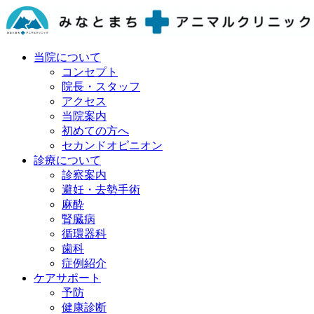
当院について
コンセプト
院長・スタッフ
アクセス
当院案内
初めての方へ
セカンドオピニオン
診療について
診察案内
避妊・去勢手術
麻酔
腎臓病
循環器科
歯科
症例紹介
ケアサポート
予防
健康診断