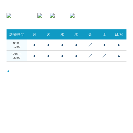
TEL.054-395-9162
診療時間
月
火
水
木
金
土
日/祝
9:30~
●
●
●
●
／
●
●
12:00
17:00~～
●
●
●
●
／
／
▲
20:00
▲
…日・祝は14:00 - 18:00
受付時間は診察終了30分前までとなります。
月曜から木曜日の12:00〜17:00の昼の時間帯は検査・手術を行ってお
ります。
当院について
コンセプト
院長・スタッフ