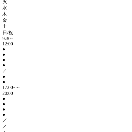
火
水
木
金
土
日/祝
9:30~
12:00
●
●
●
●
／
●
●
17:00~～
20:00
●
●
●
●
／
／