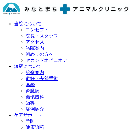
当院について
コンセプト
院長・スタッフ
アクセス
当院案内
初めての方へ
セカンドオピニオン
診療について
診察案内
避妊・去勢手術
麻酔
腎臓病
循環器科
歯科
症例紹介
ケアサポート
予防
健康診断