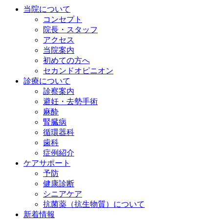
当院について
コンセプト
院長・スタッフ
アクセス
当院案内
初めての方へ
セカンドオピニオン
診療について
診察案内
避妊・去勢手術
麻酔
腎臓病
循環器科
歯科
症例紹介
ケアサポート
予防
健康診断
シニアケア
抗菌薬（抗生物質）について
新着情報