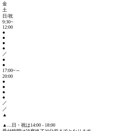
金
土
日/祝
9:30~
12:00
●
●
●
●
／
●
●
17:00~～
20:00
●
●
●
●
／
／
▲
▲
…日・祝は14:00 - 18:00