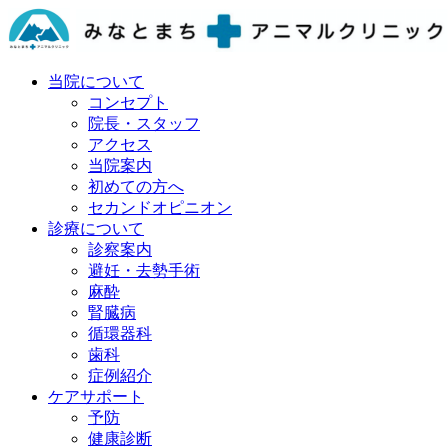
当院について
コンセプト
院長・スタッフ
アクセス
当院案内
初めての方へ
セカンドオピニオン
診療について
診察案内
避妊・去勢手術
麻酔
腎臓病
循環器科
歯科
症例紹介
ケアサポート
予防
健康診断