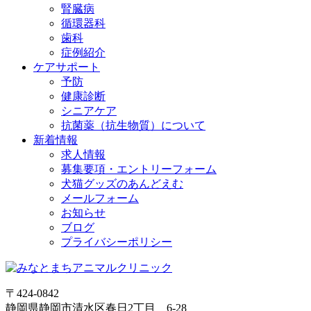
腎臓病
循環器科
歯科
症例紹介
ケアサポート
予防
健康診断
シニアケア
抗菌薬（抗生物質）について
新着情報
求人情報
募集要項・エントリーフォーム
犬猫グッズのあんどえむ
メールフォーム
お知らせ
ブログ
プライバシーポリシー
〒424-0842
静岡県静岡市清水区春日2丁目 6-28