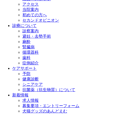
アクセス
当院案内
初めての方へ
セカンドオピニオン
診療について
診察案内
避妊・去勢手術
麻酔
腎臓病
循環器科
歯科
症例紹介
ケアサポート
予防
健康診断
シニアケア
抗菌薬（抗生物質）について
新着情報
求人情報
募集要項・エントリーフォーム
犬猫グッズのあんどえむ