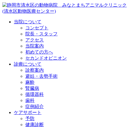
当院について
コンセプト
院長・スタッフ
アクセス
当院案内
初めての方へ
セカンドオピニオン
診療について
診察案内
避妊・去勢手術
麻酔
腎臓病
循環器科
歯科
症例紹介
ケアサポート
予防
健康診断