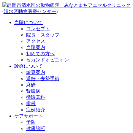
当院について
コンセプト
院長・スタッフ
アクセス
当院案内
初めての方へ
セカンドオピニオン
診療について
診察案内
避妊・去勢手術
麻酔
腎臓病
循環器科
歯科
症例紹介
ケアサポート
予防
健康診断