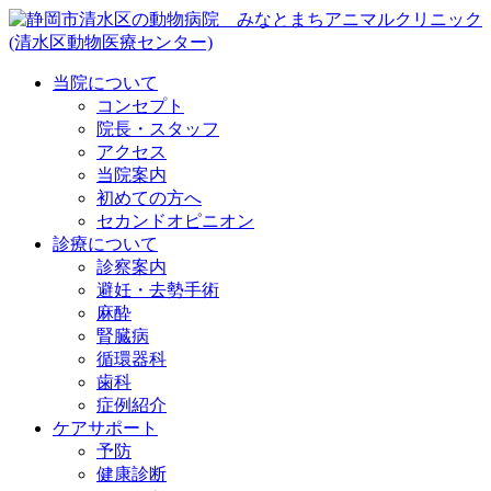
当院について
コンセプト
院長・スタッフ
アクセス
当院案内
初めての方へ
セカンドオピニオン
診療について
診察案内
避妊・去勢手術
麻酔
腎臓病
循環器科
歯科
症例紹介
ケアサポート
予防
健康診断