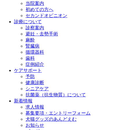
当院案内
初めての方へ
セカンドオピニオン
診療について
診察案内
避妊・去勢手術
麻酔
腎臓病
循環器科
歯科
症例紹介
ケアサポート
予防
健康診断
シニアケア
抗菌薬（抗生物質）について
新着情報
求人情報
募集要項・エントリーフォーム
犬猫グッズのあんどえむ
お知らせ