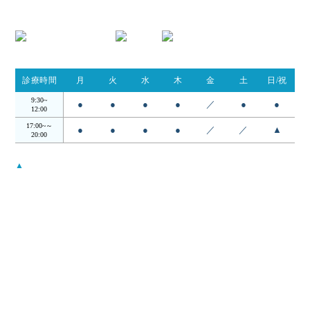
TEL.054-395-9162
診療時間
月
火
水
木
金
土
日/祝
9:30~
●
●
●
●
／
●
●
12:00
17:00~～
●
●
●
●
／
／
▲
20:00
▲
…日・祝は14:00 - 18:00
受付時間は診察終了30分前までとなります。
月曜から木曜日の12:00〜17:00の昼の時間帯は検査・手術を行ってお
ります。
当院について
コンセプト
院長・スタッフ