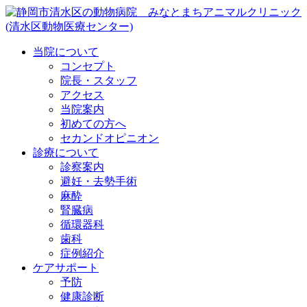
当院について
コンセプト
院長・スタッフ
アクセス
当院案内
初めての方へ
セカンドオピニオン
診療について
診察案内
避妊・去勢手術
麻酔
腎臓病
循環器科
歯科
症例紹介
ケアサポート
予防
健康診断