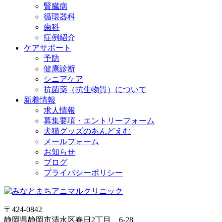
腎臓病
循環器科
歯科
症例紹介
ケアサポート
予防
健康診断
シニアケア
抗菌薬（抗生物質）について
新着情報
求人情報
募集要項・エントリーフォーム
犬猫グッズのあんどえむ
メールフォーム
お知らせ
ブログ
プライバシーポリシー
〒424-0842
静岡県静岡市清水区春日2丁目 6-28