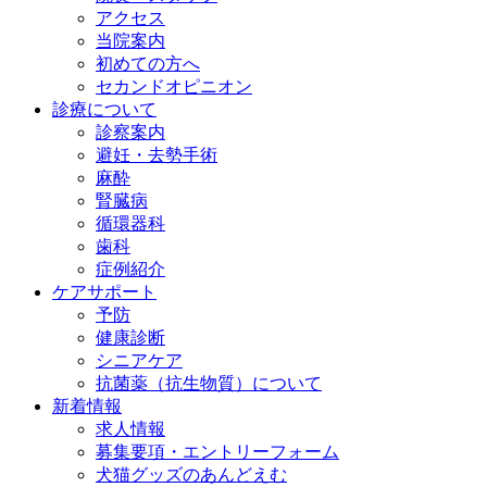
アクセス
当院案内
初めての方へ
セカンドオピニオン
診療について
診察案内
避妊・去勢手術
麻酔
腎臓病
循環器科
歯科
症例紹介
ケアサポート
予防
健康診断
シニアケア
抗菌薬（抗生物質）について
新着情報
求人情報
募集要項・エントリーフォーム
犬猫グッズのあんどえむ